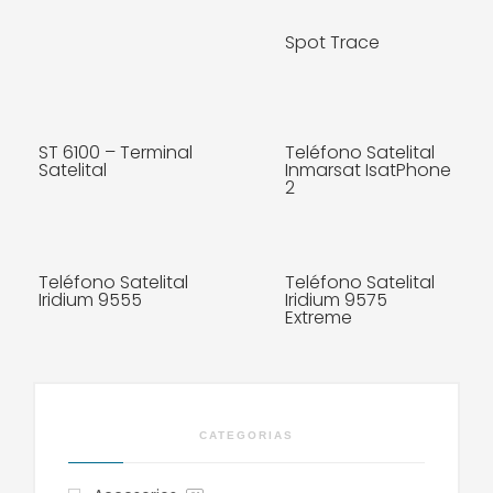
Spot Trace
MÁS INFO
MÁS INFO
ST 6100 – Terminal
Teléfono Satelital
MÁS INFO
Satelital
Inmarsat IsatPhone
2
MÁS INFO
Teléfono Satelital
Teléfono Satelital
MÁS INFO
Iridium 9555
Iridium 9575
Extreme
MÁS INFO
MÁS INFO
CATEGORIAS