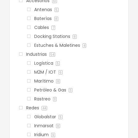
Accesorios
61
Antenas
5
Baterías
8
Cables
7
Docking Stations
8
Estuches & Maletines
4
Industrias
54
Logística
5
M2M / IOT
6
Marítimo
8
Petróleo & Gas
3
Rastreo
11
Redes
44
Globalstar
5
Inmarsat
8
Iridium
9