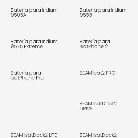
Batería para Iridium
Batería para Iridium
9505A
9555
Batería para Iridium
Batería para
MÁS INFO
MÁS INFO
9575 Extreme
IsatPhone 2
Batería para
BEAM Isat2 PRO
MÁS INFO
MÁS INFO
IsatPhone Pro
BEAM IsatDock2
MÁS INFO
MÁS INFO
DRIVE
BEAM IsatDock2 LITE
BEAM IsatDock2
MÁS INFO