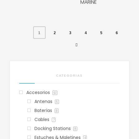
MARINE
MÁS INFO
MÁS INFO
2
3
4
5
6
1
CATEGORIAS
Accesorios
61
Antenas
5
Baterías
8
Cables
7
Docking Stations
8
Estuches & Maletines
4