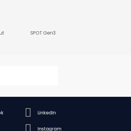
ut
SPOT Gen3
MÁS INFO
S INFO
ok
LinkedIn
Instagram