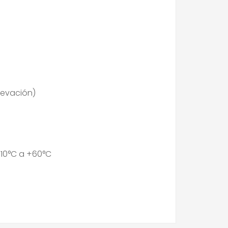
evación)
-10°C a +60°C