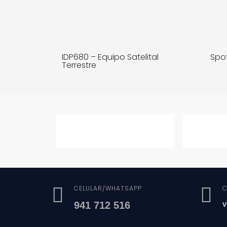
IDP680 – Equipo Satelital
Spo
Terrestre
MÁS INFO
CELULAR/WHATSAPP
C
941 712 516
v