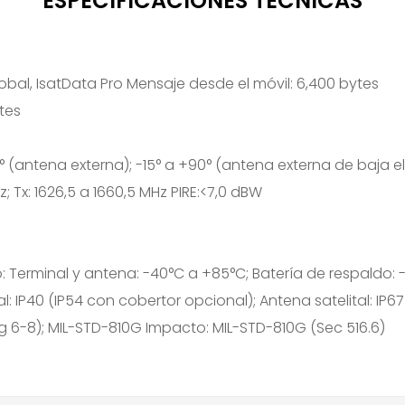
ESPECIFICACIONES TÉCNICAS
 global, IsatData Pro Mensaje desde el móvil: 6,400 bytes
ytes
° (antena externa); -15° a +90° (antena externa de baja el
z; Tx: 1626,5 a 1660,5 MHz PIRE:<7,0 dBW
Terminal y antena: -40°C a +85°C; Batería de respaldo: 
: IP40 (IP54 con cobertor opcional); Antena satelital: IP67
2 g 6-8); MIL-STD-810G Impacto: MIL-STD-810G (Sec 516.6)