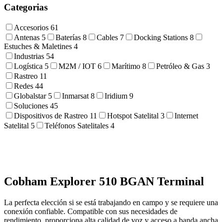
Categorias
Accesorios
61
Antenas
5
Baterías
8
Cables
7
Docking Stations
8
Estuches & Maletines
4
Industrias
54
Logística
5
M2M / IOT
6
Marítimo
8
Petróleo & Gas
3
Rastreo
11
Redes
44
Globalstar
5
Inmarsat
8
Iridium
9
Soluciones
45
Dispositivos de Rastreo
11
Hotspot Satelital
3
Internet
Satelital
5
Teléfonos Satelitales
4
Cobham Explorer 510 BGAN Terminal
La perfecta elección si se está trabajando en campo y se requiere una
conexión confiable. Compatible con sus necesidades de
rendimiento, proporciona alta calidad de voz y acceso a banda ancha